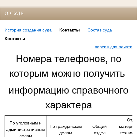
О СУДЕ
История создания суда
Контакты
Состав суда
Контакты
версия для печати
Номера телефонов, по
которым можно получить
информацию
справочного
характера
Отде
По уголовным и
По гражданским
Общий
материа
административным
делам
отдел
техниче
делам