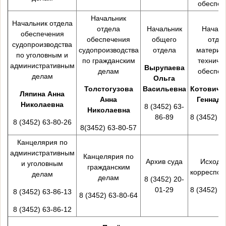
обеспеч
Начальник
Начальник отдела
отдела
Начальник
Началь
обеспечения
обеспечения
общего
отде
судопроизводства
судопроизводства
отдела
материа
по уголовным и
по гражданским
техниче
административным
Вырупаева
делам
обеспеч
делам
Ольга
Толстогузова
Васильевна
Котович 
Ляпина Анна
Анна
Геннадь
Николаевна
8 (3452) 63-
Николаевна
86-89
8 (3452) 6
8 (3452) 63-80-26
8(3452) 63-80-57
Канцелярия по
административным
Канцелярия по
Архив суда
Исходя
и уголовным
гражданским
корреспон
делам
делам
8 (3452) 20-
01-29
8 (3452) 6
8 (3452) 63-86-13
8 (3452) 63-80-64
8 (3452) 63-86-12