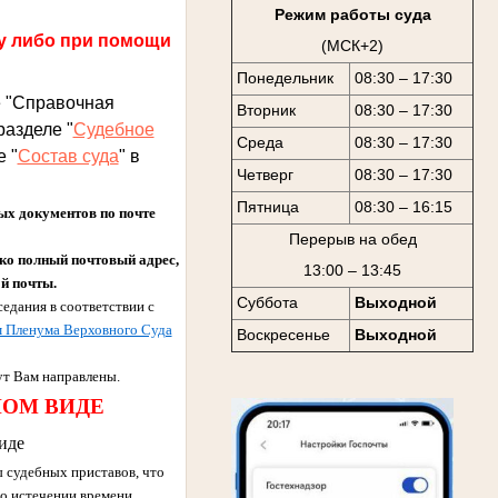
Режим работы суда
у либо при помощи
(МСК+2)
Понедельник
08:30 – 17:30
е "Справочная
Вторник
08:30 – 17:30
разделе "
Судебное
Среда
08:30 – 17:30
 "
Состав суда
" в
Четверг
08:30 – 17:30
Пятница
08:30 – 16:15
 документов по почте
Перерыв на обед
ько полный почтовый адрес,
13:00 – 13:45
ой почты.
Суббота
Выходной
едания в соответствии с
 Пленума Верховного Суда
Воскресенье
Выходной
т Вам направлены.
НОМ ВИДЕ
иде
 судебных приставов, что
о истечении времени,