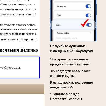
ебное делопроизводство и
ектронном виде, во вкладке
еплением постановления об
лнительном производстве»,
ьного листа в электронном
службу судебных приставов.
льных листов в электронном
Получайте судебные
иколаевич Величко
извещения на Госуслугах
Электронное извещение
придёт в личный кабинет
удебного акта.
на Госуслуги сразу после
отправки судом
Как настроить получение
уведомлений
• Зайдите в раздел
Настройка Госпочты