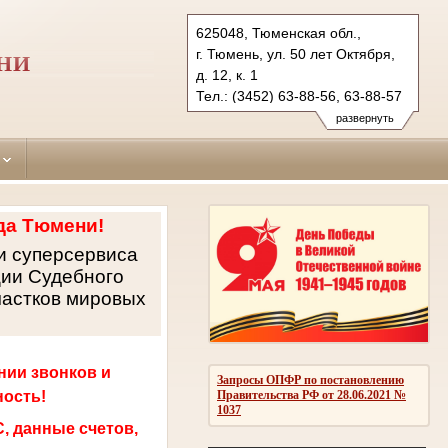
625048, Тюменская обл.,
г. Тюмень, ул. 50 лет Октября,
НИ
д. 12, к. 1
Тел.: (3452) 63-88-56, 63-88-57
leninsky.tum@sudrf.ru
развернуть
да Тюмени!
и суперсервиса
ции Судебного
частков мировых
нии звонков и
Запросы ОПФР по постановлению
ность!
Правительства РФ от 28.06.2021 №
1037
, данные счетов,