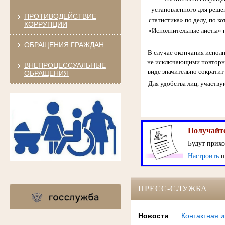
установленного для реше
ПРОТИВОДЕЙСТВИЕ
статистика» по делу, по к
КОРРУПЦИИ
«Исполнительные листы» п
ОБРАЩЕНИЯ ГРАЖДАН
В случае окончания испол
не исключающими повторно
ВНЕПРОЦЕССУАЛЬНЫЕ
виде значительно сократит
ОБРАЩЕНИЯ
Для удобства лиц, участву
Получайте
Будут прихо
Настроить
п
.
ПРЕСС-СЛУЖБА
Новости
Контактная 