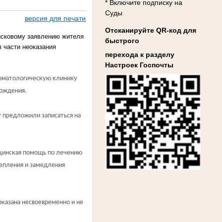
* Включите подписку на
Суды
версия для печати
Отсканируйте QR-код для
исковому заявлению жителя
быстрого
 части неоказания
перехода к разделу
Настроек Госпочты
Стоматологическую клинику
рождения.
у предложили записаться на
ицинская помощь по лечению
репления и замедления
оказана несвоевременно и не