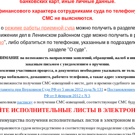
банковских карт, иные личные данные.
финансового характера сотрудниками суда по телефон
СМС не выясняются.
 о
режиме работы приемной суда
можно получить в раздел
вижении дел в Ленинском районном суде можно получить в 
во
", либо обратиться по телефонам, указанным в подразделе
разделе "О суде".
НИЕ на возможность направления заявлений, обращений, жалоб и иных
заказным письмом с уведомлением о вручении.
омления участников процесса, в документах необходимо указывать не тол
ера мобильного, домашнего, рабочего телефонов, а также адрес электронн
возможности получения СМС-извещений о месте, дате и времени судебного зас
тамента при Верховном Суде РФ от 5 июля 2012 года № 131
и
Постановлением
РФ от 9 февраля 2012 г. N 3
.
 заполняли
расписку
о получении СМС-извещений, соответствующие СМС буду
ТЕ ИСПОЛНИТЕЛЬНЫЕ ЛИСТЫ В ЭЛЕКТРО
еимущества получения исполнительных листов в электронном в
правляются судом непосредственно в соответствующее подразделение службы
ет время возбуждения в отношении должника исполнительного производства.П