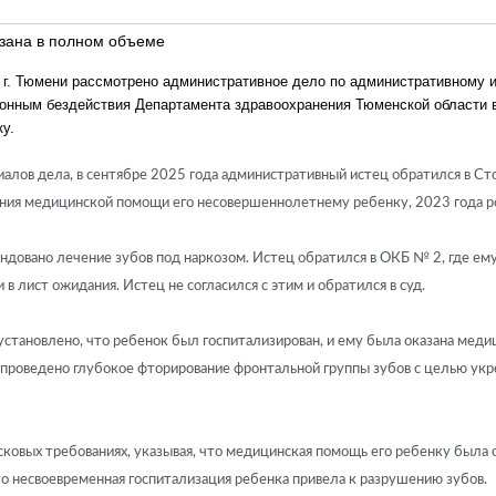
зана в полном объеме
г. Тюмени рассмотрено административное дело по административному 
аконным бездействия Департамента здравоохранения Тюменской области в
у.
риалов дела, в сентябре 2025 года административный истец обратился в 
ания медицинской помощи его несовершеннолетнему ребенку, 2023 года 
ндовано лечение зубов под наркозом. Истец обратился в ОКБ № 2, где ем
в лист ожидания. Истец не согласился с этим и обратился в суд.
установлено, что ребенок был госпитализирован, и ему была оказана мед
е проведено глубокое фторирование фронтальной группы зубов с целью ук
сковых требованиях, указывая, что медицинская помощь его ребенку была 
то несвоевременная госпитализация ребенка привела к разрушению зубов.