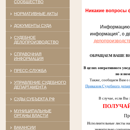
СООБЩЕСТВО
Никакие вопросы 
НОРМАТИВНЫЕ АКТЫ
ДОКУМЕНТЫ СУДА
Информацию
информация", о д
СУДЕБНОЕ
делопроизводст
ДЕЛОПРОИЗВОДСТВО
СПРАВОЧНАЯ
ОБРАЩАЕМ ВАШЕ ВНИМА
ИНФОРМАЦИЯ
В целях оперативного увед
ПРЕСС-СЛУЖБА
но и ном
Также, сообщаем Вам о 
УПРАВЛЕНИЕ СУДЕБНОГО
Приказом Судебного депар
ДЕПАРТАМЕНТА
В случае, если Вы
СУДЫ СУБЪЕКТА РФ
ПОЛУЧАЙ
МУНИЦИПАЛЬНЫЕ
ОРГАНЫ ВЛАСТИ
Пр
Исполнительные листы на
ВАКАНСИИ
значительно сокраща