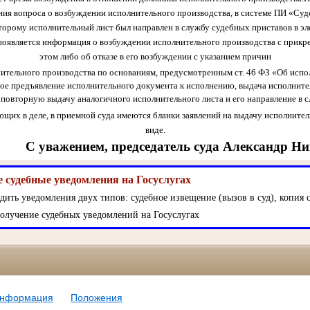
ния вопроса о возбуждении исполнительного производства, в системе ПИ «Суд
оторому исполнительный лист был направлен в службу судебных приставов в эл
оявляется информация о возбуждении исполнительного производства с прикр
этом либо об отказе в его возбуждении с указанием причин
нительного производства по основаниям, предусмотренным ст. 46 ФЗ «Об испо
е предъявление исполнительного документа к исполнению, выдача исполнител
 повторную выдачу аналогичного исполнительного листа и его направление в 
ющих в деле, в приемной суда имеются бланки заявлений на выдачу исполните
виде.
С уважением, председатель суда Александр Н
 судебные уведомления на Госуслугах
дить уведомления двух типов: судебное извещение (вызов в суд), копия с
олучение судебных уведомлений на Госуслугах
информация
Положения