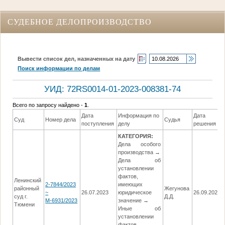
СУДЕБНОЕ ДЕЛОПРОИЗВОДСТВО
Вывести список дел, назначенных на дату
Поиск информации по делам
УИД: 72RS0014-01-2023-008381-74
Всего по запросу найдено -
1
.
Дата
Информация по
Дата
Суд
Номер дела
Судья
поступления
делу
решения
КАТЕГОРИЯ:
Дела особого
производства →
Дела об
установлении
фактов,
Ленинский
2-7844/2023
имеющих
районный
Жегунова
~
26.07.2023
юридическое
26.09.2023
суд г.
Д.Д.
М-6931/2023
значение →
Тюмени
Иные об
установлении
фактов,