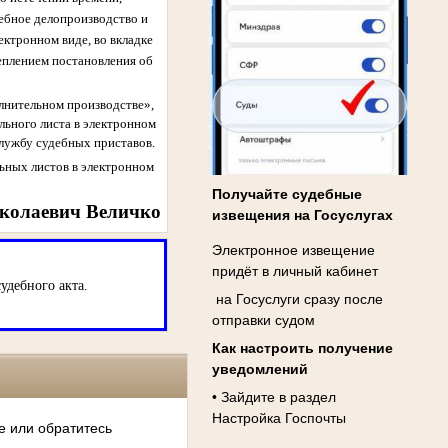
ебное делопроизводство и
ектронном виде, во вкладке
еплением постановления об
лнительном производстве»,
ьного листа в электронном
службу судебных приставов.
льных листов в электронном
Получайте судебные
иколаевич Величко
извещения на Госуслугах
Электронное извещение
придёт в личный кабинет
удебного акта.
на Госуслуги сразу после
отправки судом
Как настроить получение
уведомлений
• Зайдите в раздел
Настройка Госпочты
е или обратитесь