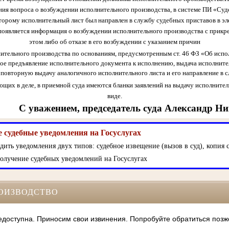
ния вопроса о возбуждении исполнительного производства, в системе ПИ «Суд
оторому исполнительный лист был направлен в службу судебных приставов в эл
оявляется информация о возбуждении исполнительного производства с прикр
этом либо об отказе в его возбуждении с указанием причин
нительного производства по основаниям, предусмотренным ст. 46 ФЗ «Об испо
е предъявление исполнительного документа к исполнению, выдача исполнител
 повторную выдачу аналогичного исполнительного листа и его направление в 
ющих в деле, в приемной суда имеются бланки заявлений на выдачу исполните
виде.
С уважением, председатель суда Александр Н
 судебные уведомления на Госуслугах
дить уведомления двух типов: судебное извещение (вызов в суд), копия с
олучение судебных уведомлений на Госуслугах
ОИЗВОДСТВО
оступна. Приносим свои извинения. Попробуйте обратиться позж