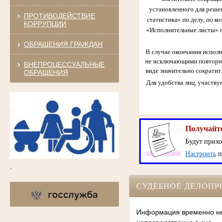
установленного для реше
ПРОТИВОДЕЙСТВИЕ
статистика» по делу, по к
КОРРУПЦИИ
«Исполнительные листы» п
ОБРАЩЕНИЯ ГРАЖДАН
В случае окончания испол
не исключающими повторно
ВНЕПРОЦЕССУАЛЬНЫЕ
виде значительно сократит
ОБРАЩЕНИЯ
Для удобства лиц, участву
Получайте
Будут прихо
Настроить
п
.
СУДЕБНОЕ ДЕЛОПР
Информация временно нед