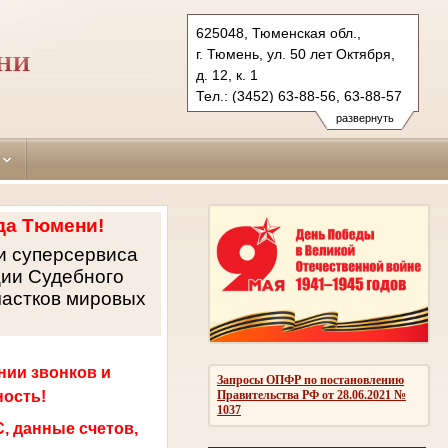
625048, Тюменская обл.,
г. Тюмень, ул. 50 лет Октября,
НИ
д. 12, к. 1
Тел.: (3452) 63-88-56, 63-88-57
leninsky.tum@sudrf.ru
развернуть
да Тюмени!
и суперсервиса
ции Судебного
частков мировых
нии звонков и
Запросы ОПФР по постановлению
ность!
Правительства РФ от 28.06.2021 №
1037
, данные счетов,