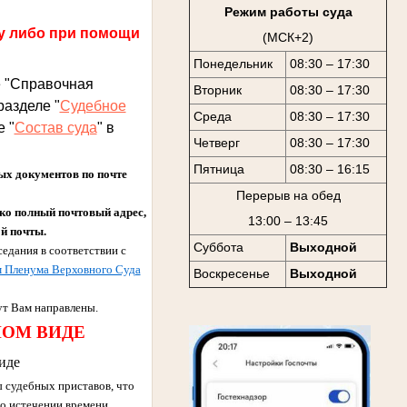
Режим работы суда
у либо при помощи
(МСК+2)
Понедельник
08:30 – 17:30
е "Справочная
Вторник
08:30 – 17:30
разделе "
Судебное
Среда
08:30 – 17:30
 "
Состав суда
" в
Четверг
08:30 – 17:30
Пятница
08:30 – 16:15
 документов по почте
Перерыв на обед
ько полный почтовый адрес,
13:00 – 13:45
ой почты.
Суббота
Выходной
едания в соответствии с
 Пленума Верховного Суда
Воскресенье
Выходной
т Вам направлены.
НОМ ВИДЕ
иде
 судебных приставов, что
о истечении времени,