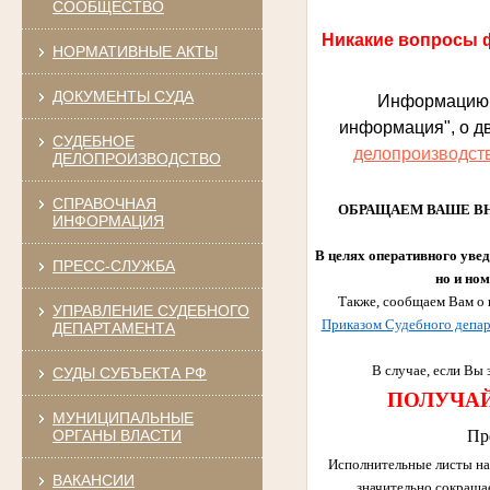
СООБЩЕСТВО
Никакие вопросы 
НОРМАТИВНЫЕ АКТЫ
ДОКУМЕНТЫ СУДА
Информацию
информация", о д
СУДЕБНОЕ
делопроизводст
ДЕЛОПРОИЗВОДСТВО
СПРАВОЧНАЯ
ОБРАЩАЕМ ВАШЕ ВНИМА
ИНФОРМАЦИЯ
В целях оперативного увед
ПРЕСС-СЛУЖБА
но и ном
Также, сообщаем Вам о 
УПРАВЛЕНИЕ СУДЕБНОГО
Приказом Судебного депар
ДЕПАРТАМЕНТА
В случае, если Вы
СУДЫ СУБЪЕКТА РФ
ПОЛУЧАЙ
МУНИЦИПАЛЬНЫЕ
ОРГАНЫ ВЛАСТИ
Пр
Исполнительные листы на
ВАКАНСИИ
значительно сокраща