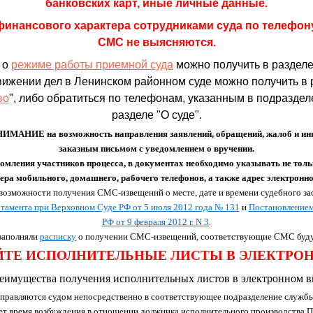
банковских карт, иные личные данные.
финансового характера сотрудниками суда по телефон
СМС не выясняются.
 о
режиме работы приемной суда
можно получить в раздел
вижении дел в Ленинском районном суде можно получить в 
во
", либо обратиться по телефонам, указанным в подразделе
разделе "О суде".
НИЕ на возможность направления заявлений, обращений, жалоб и иных
заказным письмом с уведомлением о вручении.
омления участников процесса, в документах необходимо указывать не тол
ера мобильного, домашнего, рабочего телефонов, а также адрес электронн
возможности получения СМС-извещений о месте, дате и времени судебного зас
тамента при Верховном Суде РФ от 5 июля 2012 года № 131
и
Постановлением
РФ от 9 февраля 2012 г. N 3
.
 заполняли
расписку
о получении СМС-извещений, соответствующие СМС буду
ТЕ ИСПОЛНИТЕЛЬНЫЕ ЛИСТЫ В ЭЛЕКТРО
еимущества получения исполнительных листов в электронном в
правляются судом непосредственно в соответствующее подразделение службы
ет время возбуждения в отношении должника исполнительного производства.П