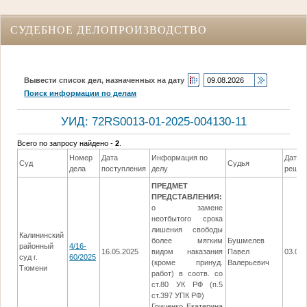
СУДЕБНОЕ ДЕЛОПРОИЗВОДСТВО
Вывести список дел, назначенных на дату
Поиск информации по делам
УИД: 72RS0013-01-2025-004130-11
Всего по запросу найдено -
2
.
Номер
Дата
Информация по
Дата
Суд
Судья
дела
поступления
делу
решен
ПРЕДМЕТ
ПРЕДСТАВЛЕНИЯ:
о замене
неотбытого срока
лишения свободы
Калининский
более мягким
Бушмелев
районный
4/16-
16.05.2025
видом наказания
Павел
03.06.
суд г.
60/2025
(кроме принуд.
Валерьевич
Тюмени
работ) в соотв. со
ст.80 УК РФ (п.5
ст.397 УПК РФ)
Гриценко Екатерина