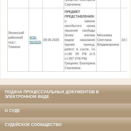
Сергеевна
ПРЕДМЕТ
ПРЕДСТАВЛЕНИЯ:
о замене
неотбытого срока
лишения свободы
Ленинский
более мягким
Михалева
районный
4/16-
09.06.2025
видом наказания
Светлана
10.07.
суд г.
55/2025
(кроме принуд.
Владимировна
Тюмени
работ) в соотв. со
ст.80 УК РФ (п.5
ст.397 УПК РФ)
Гриценко Екатерина
Сергеевна
ПОДАЧА ПРОЦЕССУАЛЬНЫХ ДОКУМЕНТОВ В
ЭЛЕКТРОННОМ ВИДЕ
О СУДЕ
СУДЕЙСКОЕ СООБЩЕСТВО